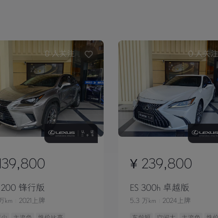
0
人关注
0
人关
139,800
¥ 239,800
 200 锋行版
ES 300h 卓越版
 万km
2021上牌
5.3 万km
2024上牌
程少
主流色
性价比高
车龄短
空间大
主流色
性