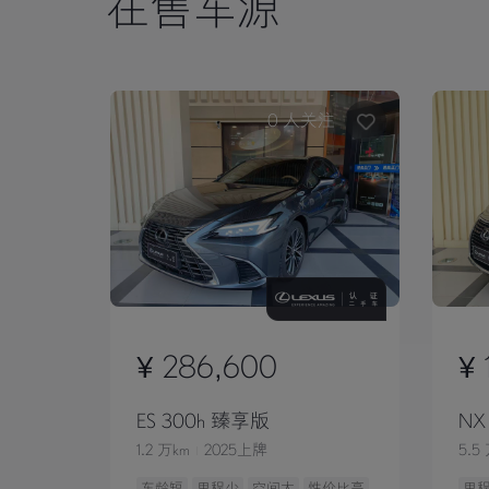
在售车源
0
人关注
¥ 286,600
¥ 
ES 300h 臻享版
NX
1.2 万km
2025上牌
5.5
车龄短
里程少
空间大
性价比高
里