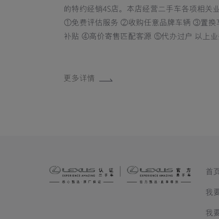
的特约经销4S店。本店经营二手车各项相关
①免费评估服务 ②收购任意品牌车辆 ③置换享高额
补贴 ④高价寄售匹配客源 ⑤代办过户 以上业务、
均提供一站式便捷服务。也可关注店内抖音
号，选择雷克萨斯认证二手车。
更多详情
首
我
我