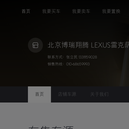
首页
我要买车
我要卖车
我要置换
北京博瑞翔腾 LEXUS雷
联系方式：张立民 13311159028
销售热线：010-68659993
首页
店铺车源
关于我们