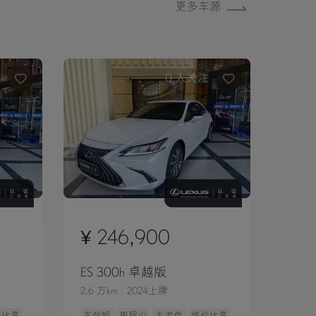
更多车源
注
0
人关注
¥ 246,900
ES 300h 卓越版
2.6 万km
2024上牌
价比高
车龄短
里程少
主流色
性价比高