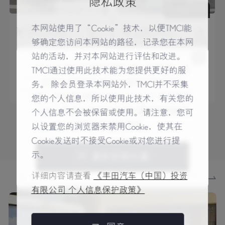
隐私政策
本网站使用了“Cookie”技术，以便TMCI能
¥ 90,000
¥ 228,400
对比
对比
够确定您访问本网站的路径，记录您在本网
ES 250 精英版
RX 300 改款典雅版
站的活动，并对本网站进行评估和改进。
21.9 万km
2012上牌
9.8 万km
2020上牌
目前无法获取您的地理位置，如需要，您
TMCI通过使用此技术能为您提供更好的服
空间大
性价比高
车龄短
空间大
可通过浏览器设置允许网站使用您的位
务。 除会员登录本网站外，TMCI并不采集
热销车型
过户次数少
性价比高
热销车型
置，然后通过刷新页面与 LEXUS 雷克萨斯
您的个人信息，所以使用此技术，有关您的
认证二手车分享您的地理位置并获取离您
个人信息不会被保留或使用。请注意，您可
最近的经销商信息。
以设置您的浏览器来禁用Cookie，使其在
更多车源
Cookie发送时不接受Cookie或对您进行提
示。
重新获取位置
详细内容请查看
《丰田汽车（中国）投资
更多详情
关于我们
有限公司 个人信息保护政策》