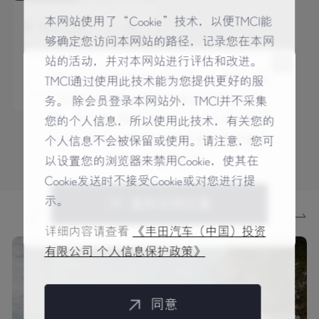
本网站使用了“Cookie”技术，以便TMCI能
¥ 45,000
对比
够确定您访问本网站的路径，记录您在本网
RX 270 典雅版
站的活动，并对本网站进行评估和改进。
19.6 万km
2011上牌
目前无法获取您的地理位置，如需要，您
TMCI通过使用此技术能为您提供更好的服
空间大
可通过浏览器设置允许网站使用您的位
务。 除会员登录本网站外，TMCI并不采集
置，然后通过刷新页面与 LEXUS 雷克萨斯
您的个人信息，所以使用此技术，有关您的
认证二手车分享您的地理位置并获取离您
个人信息不会被保留或使用。请注意，您可
更多车源
最近的经销商信息。
以设置您的浏览器来禁用Cookie，使其在
Cookie发送时不接受Cookie或对您进行提
示。
重新获取位置
更多详情
关于我们
详细内容请查看
《丰田汽车（中国）投资
有限公司 个人信息保护政策》
同意