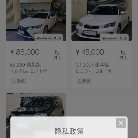
0
人关注
0
人关注
¥ 88,000
¥ 45,000
对比
对比
ES 200 精英版
CT 200h 豪华版
14.8 万km
2017上牌
13.0 万km
2011上牌
主流色
主流色
0
人关注
隐私政策