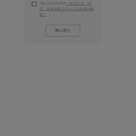
*我已阅读并同意
《丰田汽车（中
国）投资有限公司个人信息保护政
策》
确认提交