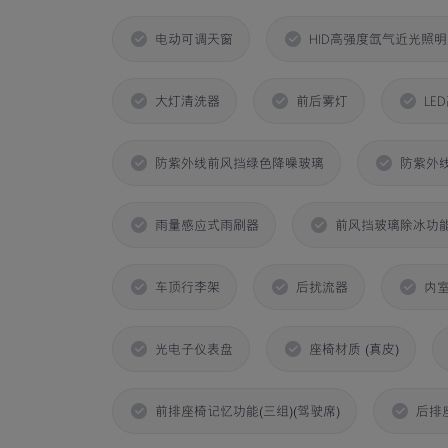
电动可调天窗
HID高强度氙气近光照
大灯清洗器
前后雾灯
LE
防紫外线前风挡绿色降噪玻璃
防紫外
雨量感应式雨刷器
前风挡玻璃除冰功
车顶行李架
后扰流器
内
光电子仪表盘
座椅材质 (真皮)
前排座椅记忆功能(三组)(驾驶席)
后排