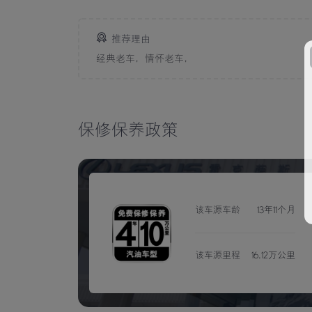
推荐理由
经典老车，情怀老车，
保修保养政策
该车源车龄
13年11个月
该车源里程
16.12万公里