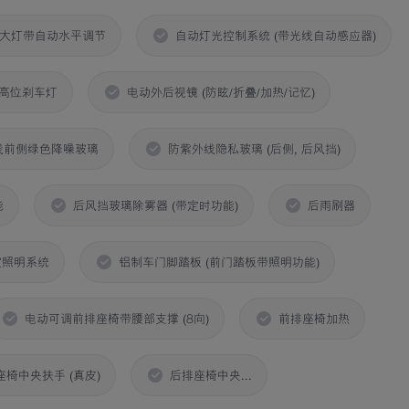
明大灯带自动水平调节
自动灯光控制系统 (带光线自动感应器)
D高位刹车灯
电动外后视镜 (防眩/折叠/加热/记忆)
线前侧绿色降噪玻璃
防紫外线隐私玻璃 (后侧, 后风挡)
能
后风挡玻璃除雾器 (带定时功能)
后雨刷器
室照明系统
铝制车门脚踏板 (前门踏板带照明功能)
电动可调前排座椅带腰部支撑 (8向)
前排座椅加热
座椅中央扶手 (真皮)
后排座椅中央...