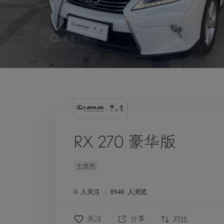
查看全部
RX 270 豪华版
主流色
0
人关注
8946
人浏览
关注
分享
对比