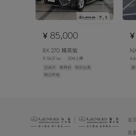
¥ 85,000
¥
RX 270 精英版
N
17.56万 km
2014上牌
4.
空间大
保养好
性价比高
里
刚过年检
首
我