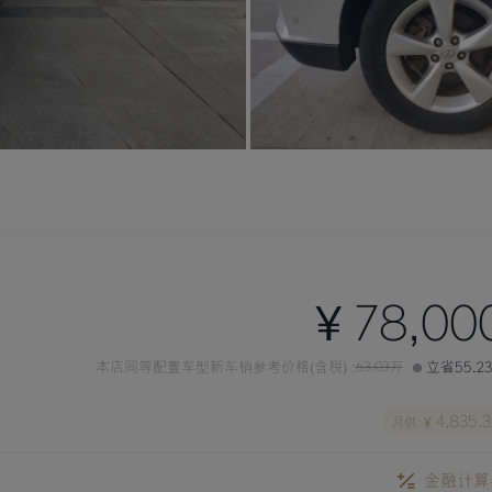
¥ 78,00
本店同等配置车型新车销参考价格(含税) :
63.03万
立省55.2
4,835.3
月供: ¥
金融计算