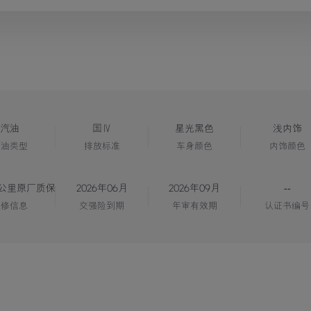
汽油
国Ⅳ
星光黑色
浅内饰
燃油类型
排放标准
车身颜色
内饰颜色
万公里原厂质保
2026年06月
2026年09月
--
保修信息
交强险到期
年审有效期
认证书编号