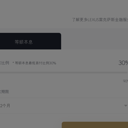
了解更多LEXUS雷克萨斯金融服
等额本息
30
款比例
* 等额本息最低首付比例30%
%
9
款期限