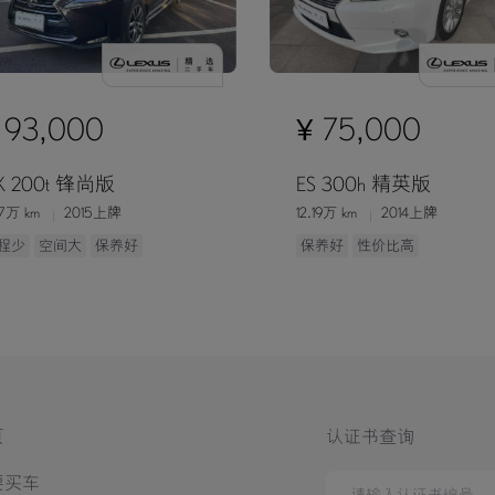
 93,000
¥ 75,000
X 200t 锋尚版
ES 300h 精英版
67万 km
2015上牌
12.19万 km
2014上牌
程少
空间大
保养好
保养好
性价比高
页
认证书查询
要买车