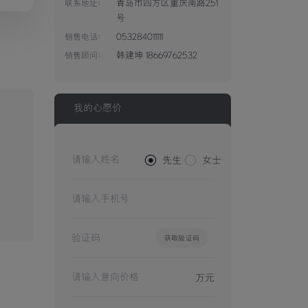
青岛市四方区重庆南路251
联系地址：
号
053284011111
销售电话：
韩建坤 18669762532
销售顾问：
我的心愿价


先生
女士
获取验证码
万元