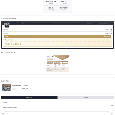
4年10万公里原厂质保
2026年12月
保修信息
交强险到期
2026年12月
L0U01CPO0040144
年审有效期
认证书编号
认证书及保修保养政策
5年8个月
该车源车龄
9.84万公里
该车源里程
可尊享
*具体详询店内
免费保修保养
2
0
5
年
个月
万公里
认证书
·L0U01CPO0040144
金融计算器
RX 300 改款典雅版
当前车型
¥ 228,400
车源价格
轻松融资515
等额本息
贷款比例
0%
* 轻松融资515最低首付比例50%
50%
90%