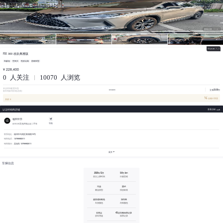
查看全部
1/8
RX 300 改款典雅版
车龄短
空间大
性价比高
热销车型
¥ 228,400
0
人关注
10070
人浏览
本店同等配置车型
51.92万
立省29.08万
新车销参考价格(含税) :
金融计算器
月供: ¥
认证经销商店铺
查看店铺
福州中升
导航
LEXUS雷克萨斯认证二手车
福州市马尾区青洲路10号
联系地址：
13799982011
销售电话：
吴祖良 13799982011
销售顾问：
展开
车辆信息
2020年12月
9.8万 km
首次上牌时间
行驶里程
汽油
国Ⅵ
燃油类型
排放标准
超音速钛银色
深内饰
车身颜色
内饰颜色
非营运
4S店完整保养记录
原车用途
保养记录