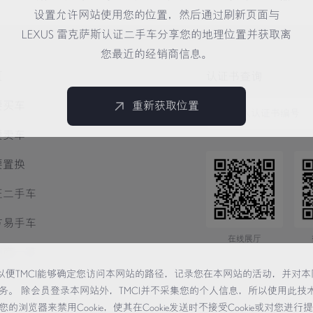
设置允许网站使用您的位置，然后通过刷新页面与
LEXUS 雷克萨斯认证二手车分享您的地理位置并获取离
您最近的经销商信息。
页
认证书查询
要买车
重新获取位置
要卖车
要置换
证二手车
方易手车
在线展厅
销商一览
术，以便TMCI能够确定您访问本网站的路径，记录您在本网站的活动，并对本
务。 除会员登录本网站外，TMCI并不采集您的个人信息，所以使用此技
览器来禁用Cookie，使其在Cookie发送时不接受Cookie或对您进行