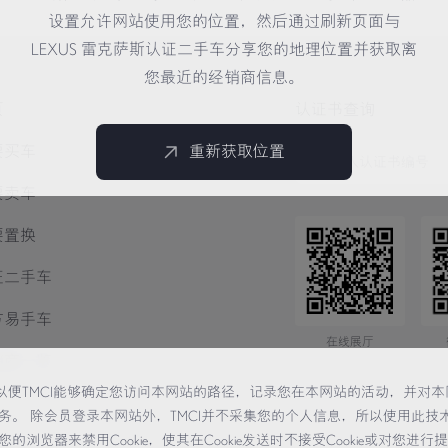
设置允许网站使用您的位置，然后通过刷新页面与
LEXUS 雷克萨斯认证二手车分享您的地理位置并获取离
您最近的经销商信息。
页
认证书查询
要买车
重新获取位置
要卖车
要置换
证二手车
方易手车
在线展厅
销商一览
术，以便TMCI能够确定您访问本网站的路径，记录您在本网站的活动，并对本
务。 除会员登录本网站外，TMCI并不采集您的个人信息，所以使用此技
览器来禁用Cookie，使其在Cookie发送时不接受Cookie或对您进行