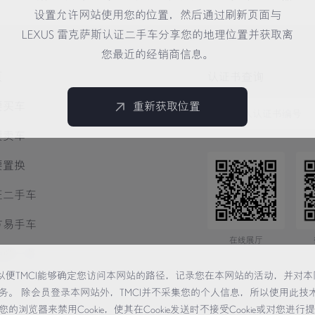
设置允许网站使用您的位置，然后通过刷新页面与
LEXUS 雷克萨斯认证二手车分享您的地理位置并获取离
您最近的经销商信息。
页
认证书查询
要买车
重新获取位置
要卖车
要置换
证二手车
方易手车
在线展厅
销商一览
术，以便TMCI能够确定您访问本网站的路径，记录您在本网站的活动，并对本
务。 除会员登录本网站外，TMCI并不采集您的个人信息，所以使用此技
览器来禁用Cookie，使其在Cookie发送时不接受Cookie或对您进行