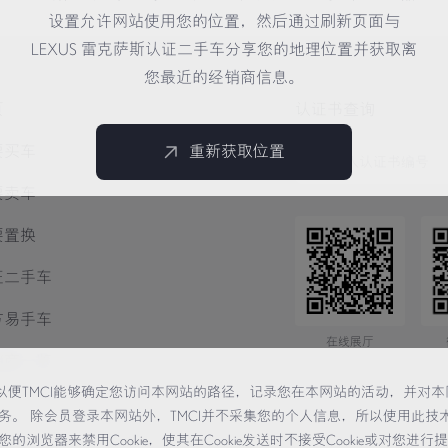
设置允许网站使用您的位置，然后通过刷新页面与
LEXUS 雷克萨斯认证二手车分享您的地理位置并获取离
您最近的经销商信息。
页
认证书查询
要买车
重新获取位置
要卖车
要置换
证二手车
方易手车
在线展厅
销商一览
术，以便TMCI能够确定您访问本网站的路径，记录您在本网站的活动，并对本
务。 除会员登录本网站外，TMCI并不采集您的个人信息，所以使用此技
览器来禁用Cookie，使其在Cookie发送时不接受Cookie或对您进行