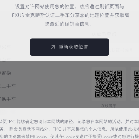
设置允许网站使用您的位置，然后通过刷新页面与
LEXUS 雷克萨斯认证二手车分享您的地理位置并获取离
您最近的经销商信息。
页
认证书查询
要买车
重新获取位置
要卖车
要置换
证二手车
方易手车
在线展厅
销商一览
术，以便TMCI能够确定您访问本网站的路径，记录您在本网站的活动，并对本
务。 除会员登录本网站外，TMCI并不采集您的个人信息，所以使用此技
览器来禁用Cookie，使其在Cookie发送时不接受Cookie或对您进行