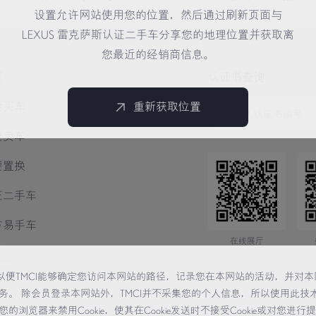
设置允许网站使用您的位置，然后通过刷新页面与
LEXUS 雷克萨斯认证二手车分享您的地理位置并获取离
您最近的经销商信息。
页
认证书查询
要买车
重新获取位置
要卖车
要置换
证二手车
方易手车
在线展厅
销商一览
术，以便TMCI能够确定您访问本网站的路径，记录您在本网站的活动，并对本
务。 除会员登录本网站外，TMCI并不采集您的个人信息，所以使用此技
览器来禁用Cookie，使其在Cookie发送时不接受Cookie或对您进行