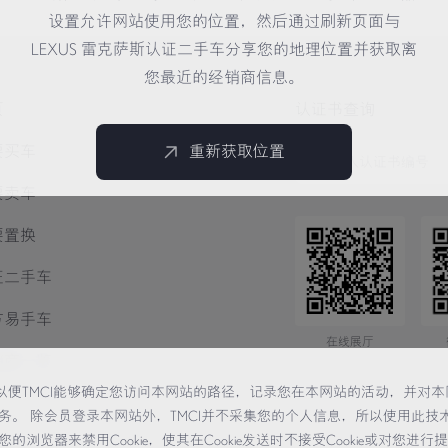
设置允许网站使用您的位置，然后通过刷新页面与
LEXUS 雷克萨斯认证二手车分享您的地理位置并获取离
您最近的经销商信息。
页
认证书查询
要买车
重新获取位置
要卖车
要置换
证二手车
方易手车
在线展厅
销商一览
术，以便TMCI能够确定您访问本网站的路径，记录您在本网站的活动，并对本
务。 除会员登录本网站外，TMCI并不采集您的个人信息，所以使用此技
览器来禁用Cookie，使其在Cookie发送时不接受Cookie或对您进行