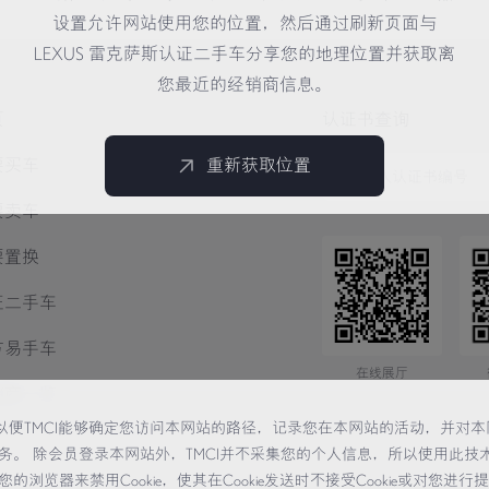
设置允许网站使用您的位置，然后通过刷新页面与
LEXUS 雷克萨斯认证二手车分享您的地理位置并获取离
您最近的经销商信息。
页
认证书查询
要买车
重新获取位置
要卖车
要置换
证二手车
方易手车
在线展厅
销商一览
术，以便TMCI能够确定您访问本网站的路径，记录您在本网站的活动，并对本
务。 除会员登录本网站外，TMCI并不采集您的个人信息，所以使用此技
览器来禁用Cookie，使其在Cookie发送时不接受Cookie或对您进行