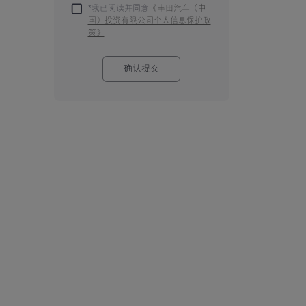
*我已阅读并同意
《丰田汽车（中
国）投资有限公司个人信息保护政
策》
确认提交