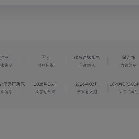
汽油
国Ⅵ
超音速钛银色
深内饰
燃油类型
排放标准
车身颜色
内饰颜色
万公里原厂质保
2026年08月
2026年08月
L0V04CPO004
保修信息
交强险到期
年审有效期
认证书编号