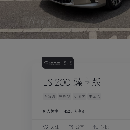
查看全部
ES 200 臻享版
车龄短
里程少
空间大
主流色
0
人关注
4521
人浏览
关注
分享
对比