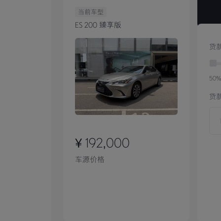
当前车型
ES 200 臻享版
贷
50
贷
¥ 192,000
车源价格