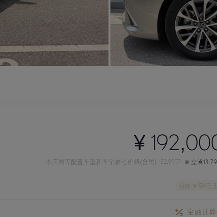
¥ 192,00
本店同等配置车型新车销参考价格(含税) :
32.99万
立省13.7
945.3
月供: ¥
金融计算