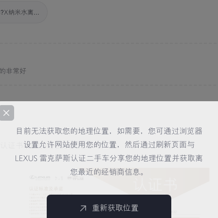
X纳米水离...
的非常好
目前无法获取您的地理位置，如需要，您可通过浏览器
设置允许网站使用您的位置，然后通过刷新页面与
认证书
·L0V04CPO0040132
LEXUS 雷克萨斯认证二手车分享您的地理位置并获取离
您最近的经销商信息。
重新获取位置