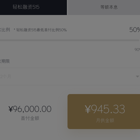
轻松融资515
等额本息
50
款比例
* 轻松融资515最低首付比例50%
%
9
款期限
¥945.33
¥96,000.00
首付金额
月供金额