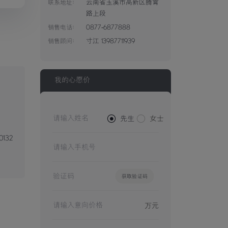
云南省玉溪市高新区腾霄
联系地址：
路上段
0877-6877888
销售电话：
寸江 13987711939
销售顾问：
我的心愿价


先生
女士
0132
获取验证码
万元