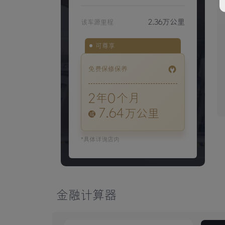
2.36万公里
该车源里程
可尊享
免费保修保养
2
0
年
个月
7.64
万公里
*具体详询店内
金融计算器