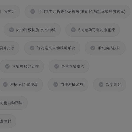
后雾灯
可加热电动折叠外后视镜(带记忆功能,驾驶席防眩光)
内饰饰板材质 实木饰板
8向电动可调前排座椅
腰部支撑
智能迎宾自动照明系统
手动换挡拨片
驾驶席腰部支撑
多重驾驶模式
座椅记忆 驾驶席
前排座椅加热
数字钥匙
方向盘自动回位
子发生器