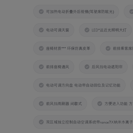
可加热电动折叠外后视镜(驾驶席防眩光)
电动可调天窗
LED*远近光照明大灯
座椅材质*** 环保仿真皮革
前排乘客席
前排座椅通风
后风挡电动遮阳帘
电动可调方向盘 电动带自动回位及记忆功能
前风挡雨刷器 间歇式
方便进入功能 
双区域独立控制自动空调系统带nanoe?X纳米水离