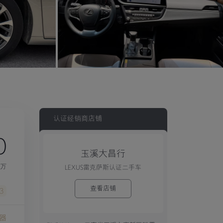
认证经销商店铺
0
玉溪大昌行
9万
LEXUS雷克萨斯认证二手车
查看店铺
3
器